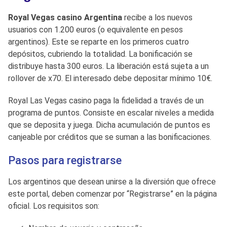
Royal Vegas casino Argentina
recibe a los nuevos
usuarios con 1.200 euros (o equivalente en pesos
argentinos). Este se reparte en los primeros cuatro
depósitos, cubriendo la totalidad. La bonificación se
distribuye hasta 300 euros. La liberación está sujeta a un
rollover de x70. El interesado debe depositar mínimo 10€.
Royal Las Vegas casino paga la fidelidad a través de un
programa de puntos. Consiste en escalar niveles a medida
que se deposita y juega. Dicha acumulación de puntos es
canjeable por créditos que se suman a las bonificaciones.
Pasos para registrarse
Los argentinos que desean unirse a la diversión que ofrece
este portal, deben comenzar por “Registrarse” en la página
oficial. Los requisitos son: