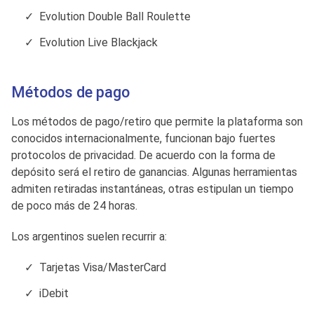
Evolution Double Ball Roulette
Evolution Live Blackjack
Métodos de pago
Los métodos de pago/retiro que permite la plataforma son
conocidos internacionalmente, funcionan bajo fuertes
protocolos de privacidad. De acuerdo con la forma de
depósito será el retiro de ganancias. Algunas herramientas
admiten retiradas instantáneas, otras estipulan un tiempo
de poco más de 24 horas.
Los argentinos suelen recurrir a:
Tarjetas Visa/MasterCard
iDebit