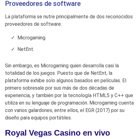
Proveedores de software
La plataforma se nutre principalmente de dos reconocidos
proveedores de software:
Microgaming.
NetEnt.
Sin embargo, es Microgaming quien desarrolla casi la
totalidad de los juegos. Puesto que de NetEnt, la
plataforma exhibe solo algunos basados en películas. El
primero sobresale por sus más de dos décadas de
experiencia, y también por la tecnología HTML5 y C++ que
utiliza en su lenguaje de programación. Microgaming cuenta
con varios galardones, entre ellos, el EGR (2017) por su
diseño para equipos portátiles.
Royal Vegas Casino en vivo