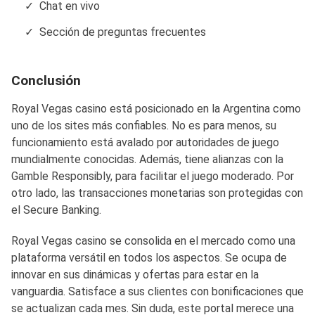
Chat en vivo
Sección de preguntas frecuentes
Conclusión
Royal Vegas casino está posicionado en la Argentina como
uno de los sites más confiables. No es para menos, su
funcionamiento está avalado por autoridades de juego
mundialmente conocidas. Además, tiene alianzas con la
Gamble Responsibly, para facilitar el juego moderado. Por
otro lado, las transacciones monetarias son protegidas con
el Secure Banking.
Royal Vegas casino se consolida en el mercado como una
plataforma versátil en todos los aspectos. Se ocupa de
innovar en sus dinámicas y ofertas para estar en la
vanguardia. Satisface a sus clientes con bonificaciones que
se actualizan cada mes. Sin duda, este portal merece una