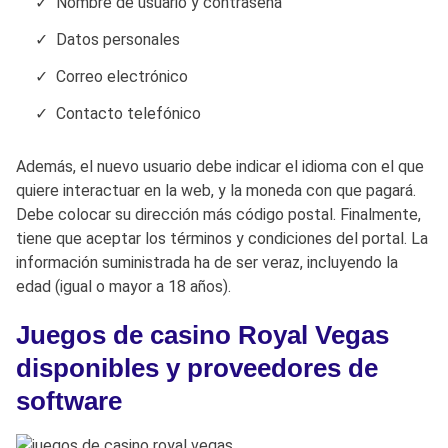
Nombre de usuario y contraseña
Datos personales
Correo electrónico
Contacto telefónico
Además, el nuevo usuario debe indicar el idioma con el que
quiere interactuar en la web, y la moneda con que pagará.
Debe colocar su dirección más código postal. Finalmente,
tiene que aceptar los términos y condiciones del portal. La
información suministrada ha de ser veraz, incluyendo la
edad (igual o mayor a 18 años).
Juegos de casino Royal Vegas
disponibles y proveedores de
software