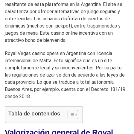
resaltante de esta plataforma en la Argentina. El site se
caracteriza por ofrecer alternativas de juego seguras y
entretenidas. Los usuarios disfrutan de cientos de
dinámicas (muchos con jackpot), entre tragamonedas y
juegos de mesa. Este casino online incentiva con un
atractivo bono de bienvenida.
Royal Vegas casino opera en Argentina con licencia
internacional de Malta. Esto significa que es un site
completamente legal y sin inconvenientes. Por su parte,
las regulaciones de azar se dan de acuerdo a las leyes de
cada provincia. Lo que se traduce a total autonomía.
Buenos Aires, por ejemplo, cuenta con el Decreto 181/19
desde 2018.
Tabla de contenidos
Valorización general de Royal