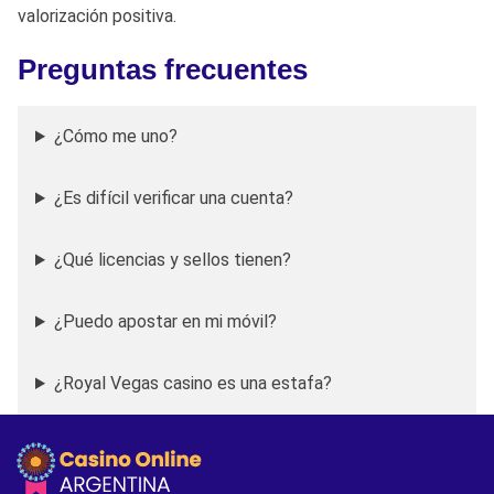
valorización positiva.
Preguntas frecuentes
¿Cómo me uno?
¿Es difícil verificar una cuenta?
¿Qué licencias y sellos tienen?
¿Puedo apostar en mi móvil?
¿Royal Vegas casino es una estafa?