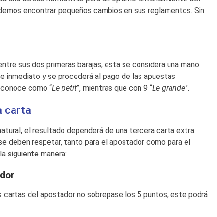
odemos encontrar pequeños cambios en sus reglamentos. Sin
 entre sus dos primeras barajas, esta se considera una mano
 de inmediato y se procederá al pago de las apuestas
e conoce como “
Le petit
”, mientras que con 9 “
Le grande
”.
a carta
natural, el resultado dependerá de una tercera carta extra.
 se deben respetar, tanto para el apostador como para el
la siguiente manera:
ador
s cartas del apostador no sobrepase los 5 puntos, este podrá