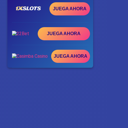
JUEGA AHORA
JUEGA AHORA
JUEGA AHORA