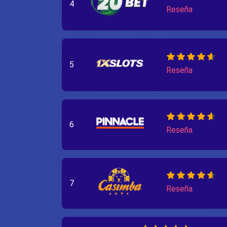
4
Reseña
5
Reseña
6
Reseña
7
Reseña