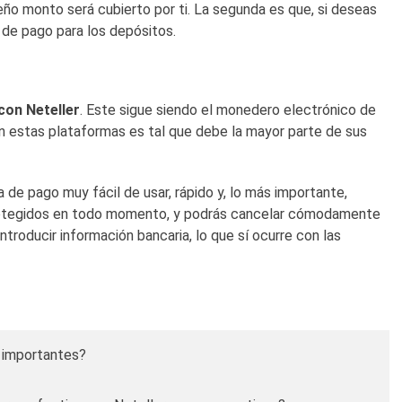
eño monto será cubierto por ti. La segunda es que, si deseas
 de pago para los depósitos.
 con
Neteller
. Este sigue siendo el monedero electrónico de
con estas plataformas es tal que debe la mayor parte de sus
a de pago muy fácil de usar, rápido y, lo más importante,
rotegidos en todo momento, y podrás cancelar cómodamente
troducir información bancaria, lo que sí ocurre con las
s importantes?