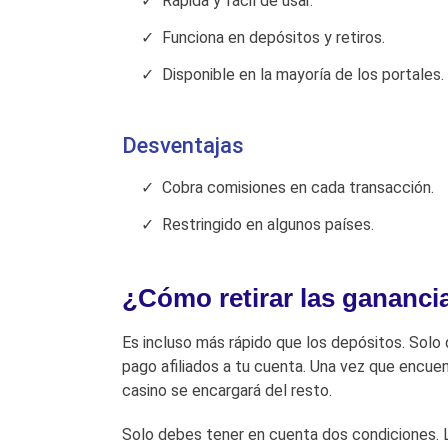
Rápida y fácil de usar.
Funciona en depósitos y retiros.
Disponible en la mayoría de los portales.
Desventajas
Cobra comisiones en cada transacción.
Restringido en algunos países.
¿Cómo retirar las ganancia
Es incluso más rápido que los depósitos. Solo 
pago afiliados a tu cuenta. Una vez que encuen
casino se encargará del resto.
Solo debes tener en cuenta dos condiciones. La