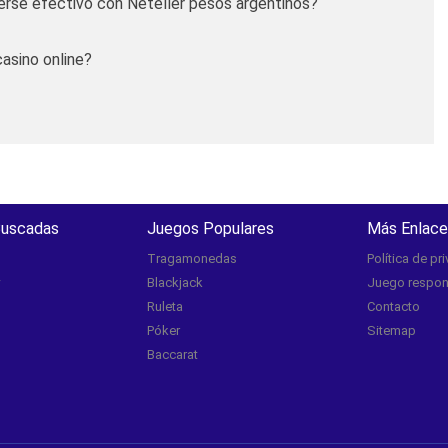
erse efectivo con Neteller pesos argentinos?
asino online?
Buscadas
Juegos Populares
Más Enlace
Tragamonedas
Política de pr
Blackjack
Juego respon
Ruleta
Contacto
Póker
Sitemap
Baccarat