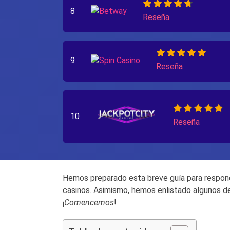
8
Reseña
9
Reseña
10
Reseña
Hemos preparado esta breve guía para responde
casinos. Asimismo, hemos enlistado algunos d
¡
Comencemos
!