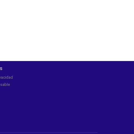
s
ivacidad
sable