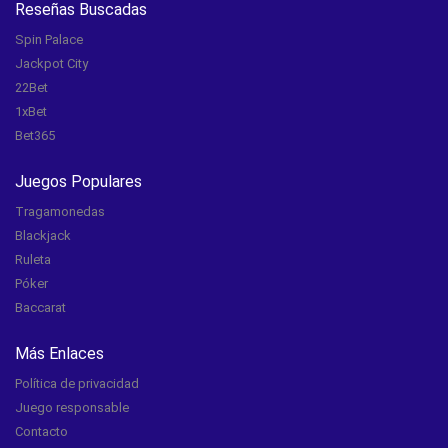
Reseñas Buscadas
Spin Palace
Jackpot City
22Bet
1xBet
Bet365
Juegos Populares
Tragamonedas
Blackjack
Ruleta
Póker
Baccarat
Más Enlaces
Política de privacidad
Juego responsable
Contacto