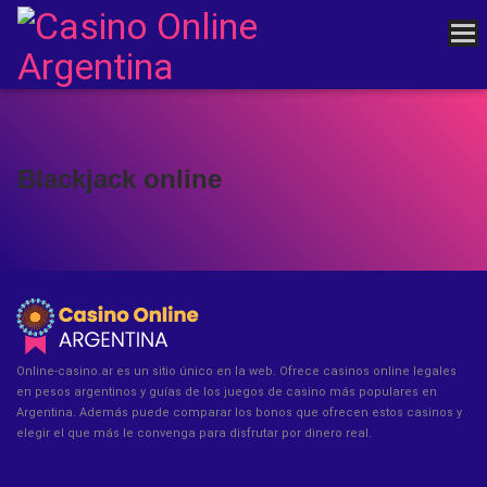
Blackjack online
Online-casino.ar es un sitio único en la web. Ofrece casinos online legales
en pesos argentinos y guías de los juegos de casino más populares en
Argentina. Además puede comparar los bonos que ofrecen estos casinos y
elegir el que más le convenga para disfrutar por dinero real.