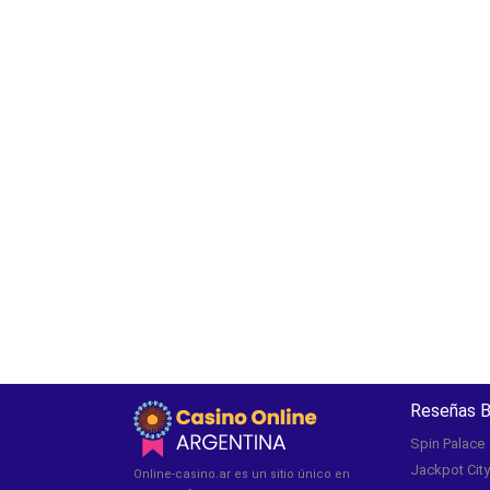
Reseñas 
Spin Palace
Jackpot City
Online-casino.ar es un sitio único en